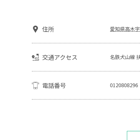
住所
愛知県高木字福
交通アクセス
名鉄犬山線 
電話番号
0120808296