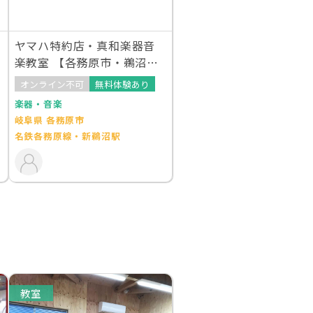
ヤマハ特約店・真和楽器音
楽教室 【各務原市・鵜沼駅
前音楽センター】
オンライン不可
無料体験あり
楽器・音楽
岐阜県 各務原市
名鉄各務原線・新鵜沼駅
教室