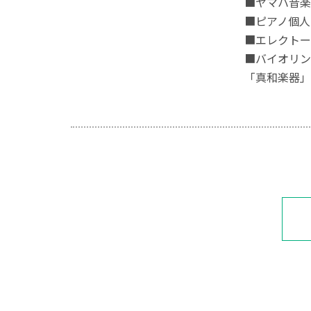
■ヤマハ音楽
■ピアノ個人
■エレクトー
■バイオリン
「真和楽器」