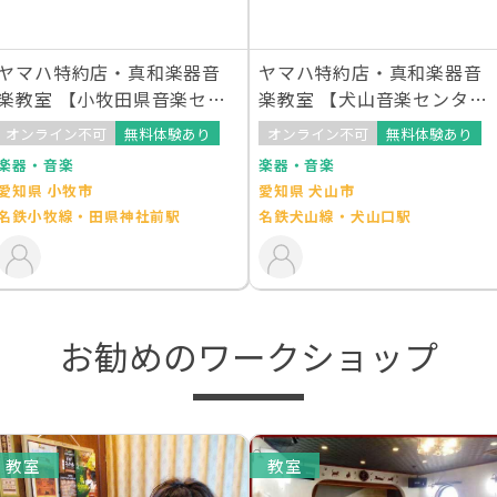
ヤマハ特約店・真和楽器音
ヤマハ特約店・真和楽器音
楽教室 【小牧田県音楽セン
楽教室 【犬山音楽センタ
ター】
ー】
オンライン不可
無料体験あり
オンライン不可
無料体験あり
楽器・音楽
楽器・音楽
愛知県 小牧市
愛知県 犬山市
名鉄小牧線・田県神社前駅
名鉄犬山線・犬山口駅
お勧めのワークショップ
教室
教室