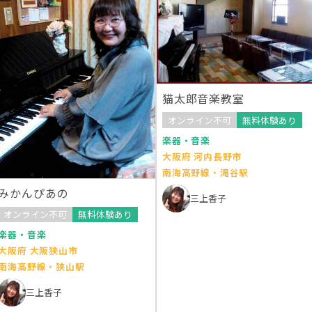
猫太郎音楽教室
オンライン不可
無料体験あり
楽器・音楽
大阪府 河内長野市
南海高野線・滝谷駅
みかんぴあの
三上香子
オンライン不可
無料体験あり
楽器・音楽
大阪府 大阪狭山市
南海高野線・狭山駅
三上香子