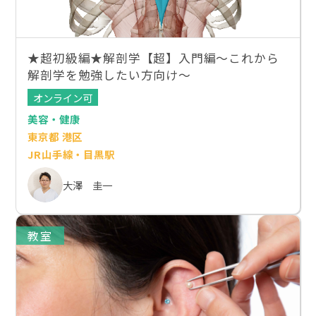
★超初級編★解剖学【超】入門編〜これから
解剖学を勉強したい方向け〜
オンライン可
美容・健康
東京都 港区
JR山手線・目黒駅
大澤 圭一
教室