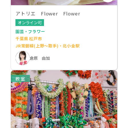
アトリエ Flower Flower
オンライン可
園芸・フラワー
千葉県 松戸市
JR常磐線(上野～取手)・北小金駅
倉原 由加
教室