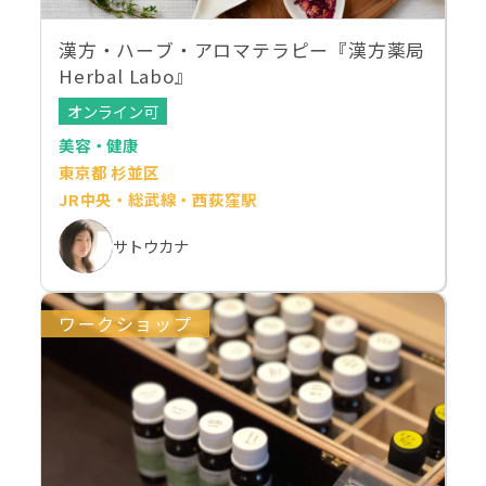
漢方・ハーブ・アロマテラピー『漢方薬局
Herbal Labo』
オンライン可
美容・健康
東京都 杉並区
JR中央・総武線・西荻窪駅
サトウカナ
ワークショップ