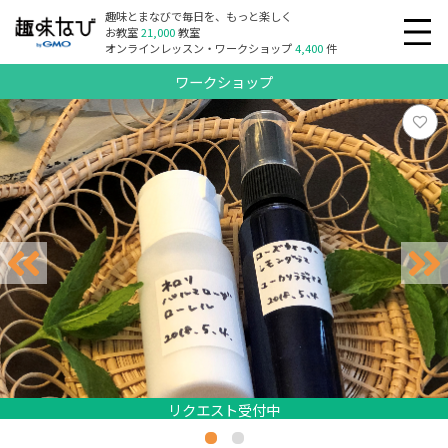
趣味とまなびで毎日を、もっと楽しく
お教室
21,000
教室
オンラインレッスン・ワークショップ
4,400
件
ワークショップ
リクエスト受付中
リクエスト受付中
リクエスト受付中