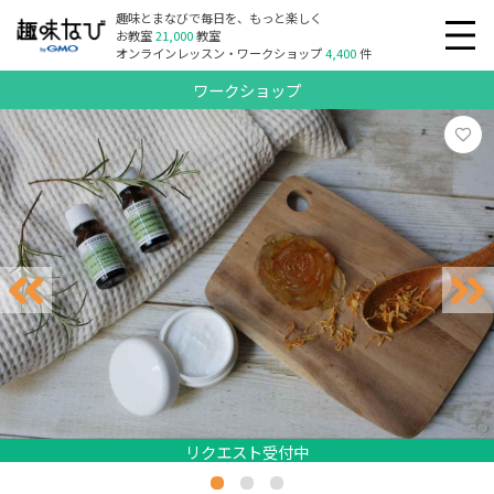
趣味とまなびで毎日を、もっと楽しく
お教室
21,000
教室
オンラインレッスン・ワークショップ
4,400
件
ワークショップ
リクエスト受付中
リクエスト受付中
リクエスト受付中
リクエスト受付中