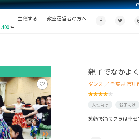
主催する
教室運営者の方へ
4,400
件
親子でなかよ
ダンス
／ 千葉県 市川
女性向け
親子向け
笑顔で踊るフラは幸せ