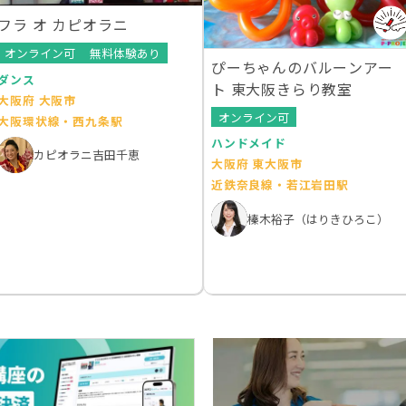
フラ オ カピオラニ
オンライン可
無料体験あり
ぴーちゃんのバルーンアー
ダンス
ト 東大阪きらり教室
大阪府 大阪市
オンライン可
大阪環状線・西九条駅
ハンドメイド
カピオラニ吉田千恵
大阪府 東大阪市
近鉄奈良線・若江岩田駅
榛木裕子（はりきひろこ）