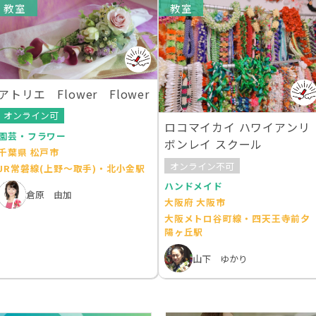
教室
教室
アトリエ Flower Flower
オンライン可
ロコマイカイ ハワイアンリ
園芸・フラワー
ボンレイ スクール
千葉県 松戸市
オンライン不可
JR常磐線(上野～取手)・北小金駅
ハンドメイド
倉原 由加
大阪府 大阪市
大阪メトロ谷町線・四天王寺前夕
陽ヶ丘駅
山下 ゆかり