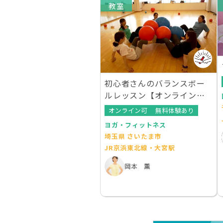
教室
初心者さんのバランスボー
ルレッスン【オンラインレ
ッスンあり】
オンライン可
無料体験あり
ヨガ・フィットネス
埼玉県 さいたま市
JR京浜東北線・大宮駅
岡本 薫