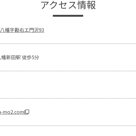
アクセス情報
八幡字勘右エ門沢93
八幡新田駅 徒歩5分
.a-mo2.com