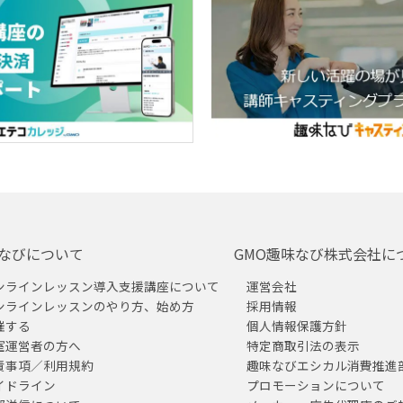
なびについて
GMO趣味なび株式会社に
ンラインレッスン導入支援講座について
運営会社
ンラインレッスンのやり方、始め方
採用情報
催する
個人情報保護方針
室運営者の方へ
特定商取引法の表示
責事項／利用規約
趣味なびエシカル消費推進
イドライン
プロモーションについて