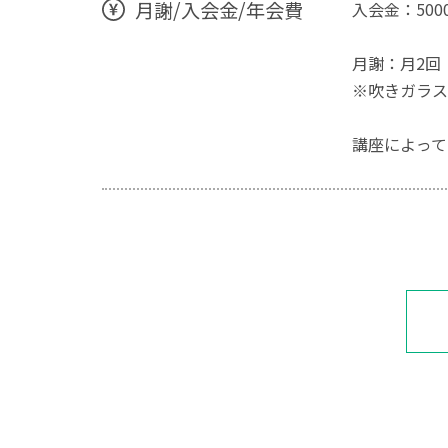
月謝/入会金/年会費
入会金：50
月謝：月2回
※吹きガラスは
講座によって