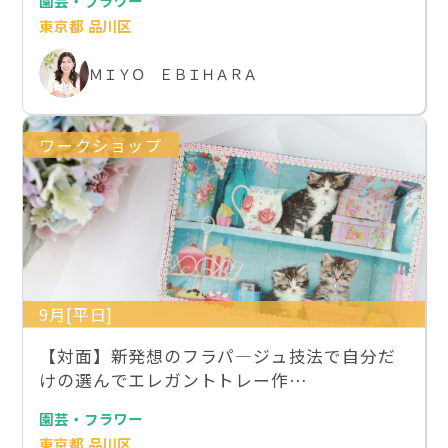
園芸・フラワー
東京都 品川区
ＭＩＹＯ ＥＢＩＨＡＲＡ
ワークショップ
9月[平日]
【対面】新発想のフラパ―ジュ技法で自分だ
けの選んでエレガントトレー作…
園芸・フラワー
東京都 品川区