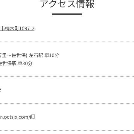
アクセス情報
楠木町1097-2
里～佐世保) 左石駅 車10分
佐世保駅 車30分
2
on.octsix.com/