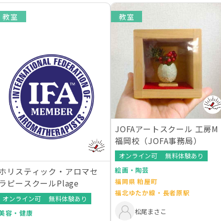
教室
教室
JOFAアートスクール 工房M
福岡校（JOFA事務局）
オンライン可
無料体験あり
絵画・陶芸
ホリスティック・アロマセ
福岡県 粕屋町
ラピースクールPlage
福北ゆたか線・長者原駅
オンライン可
無料体験あり
松尾まさこ
美容・健康