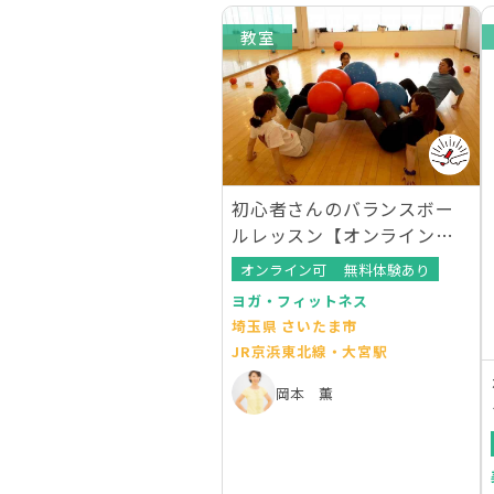
教室
初心者さんのバランスボー
ルレッスン【オンラインレ
ッスンあり】
オンライン可
無料体験あり
ヨガ・フィットネス
埼玉県 さいたま市
JR京浜東北線・大宮駅
岡本 薫