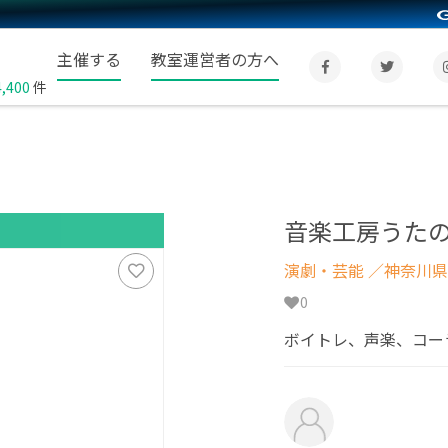
主催する
教室運営者の方へ
4,400
件
音楽工房うた
演劇・芸能
／神奈川県
0
ボイトレ、声楽、コー