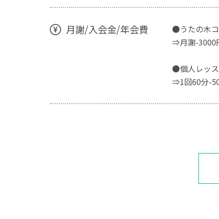
月謝/入会金/年会費
●うたの木コ
⇒月謝-300
●個人レッス
⇒1回60分-5