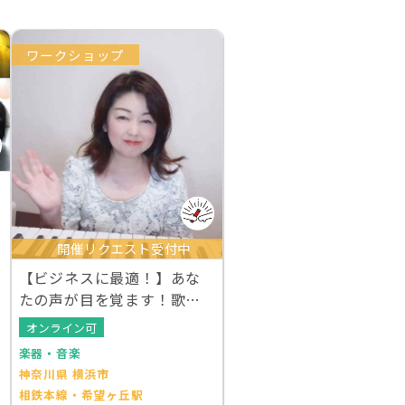
ワークショップ
開催リクエスト受付中
【ビジネスに最適！】あな
たの声が目を覚ます！歌わ
ないボイストレーニング
オンライン可
楽器・音楽
神奈川県 横浜市
相鉄本線・希望ヶ丘駅