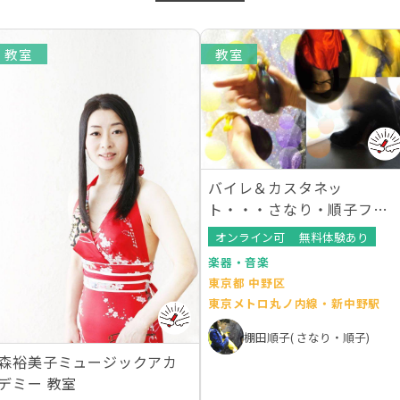
教室
教室
バイレ＆カスタネッ
ト・・・さなり・順子フラ
メンコ教室 (中野教室)
オンライン可
無料体験あり
楽器・音楽
東京都 中野区
東京メトロ丸ノ内線・新中野駅
棚田順子( さなり・順子)
森裕美子ミュージックアカ
デミー 教室