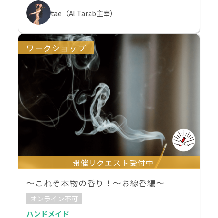
tae（Al Tarab主宰）
ワークショップ
開催リクエスト受付中
～これぞ本物の香り！～お線香編～
オンライン不可
ハンドメイド