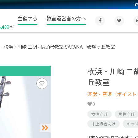
主催する
教室運営者の方へ
4,400
件
横浜・川崎 二胡 • 馬頭琴教室 SAPANA 希望ヶ丘教室
横浜・川崎 二胡
丘教室
楽器・音楽（ボイスト
0
女性向け
男性向け
中上級者向け
キッ
2本の弦で奏でる癒し