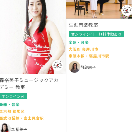
生涯音楽教室
オンライン可
無料体験あり
楽器・音楽
大阪府 寝屋川市
京阪本線・寝屋川市駅
阿部朋子
森裕美子ミュージックアカ
デミー 教室
オンライン可
楽器・音楽
東京都 練馬区
西武池袋線・富士見台駅
森 裕美子