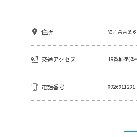
住所
福岡県青葉６
交通アクセス
JR香椎線(
電話番号
0926911231