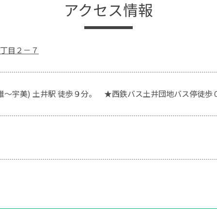
アクセス情報
丁目２－７
香椎～宇美) 土井駅 徒歩９分。 ★西鉄バス土井団地バス停徒歩