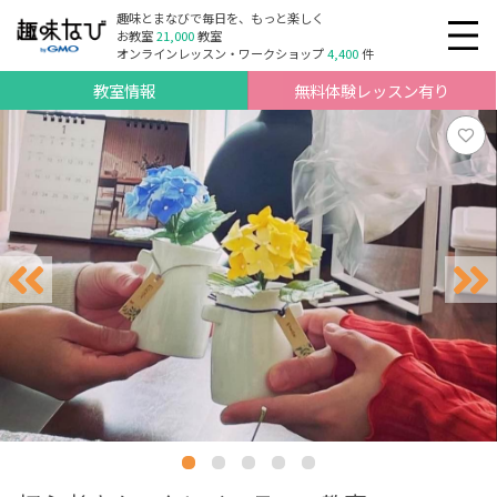
趣味とまなびで毎日を、もっと楽しく
お教室
21,000
教室
オンラインレッスン・ワークショップ
4,400
件
教室情報
無料体験レッスン有り