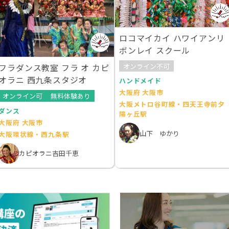
ロコマイカイ ハワイアンリ
ボンレイ スクール
オンライン不可
フラダンス教室 フラ オ カピ
オラニ 西九条スタジオ
ハンドメイド
大阪府 大阪市
オンライン可
無料体験あり
大阪メトロ谷町線・四天王寺前夕
ダンス
陽ヶ丘駅
大阪府 大阪市
山下 ゆかり
大阪環状線・西九条駅
カピオラニ吉田千恵