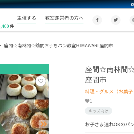
主催する
教室運営者の方へ
4,400
件
座間☆南林間☆鶴間おうちパン教室HIMAWARI 座間市
座間☆南林間☆
座間市
料理・グルメ（お菓子
1
キッズ向け
お子さま連れOKのパ