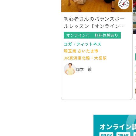
初心者さんのバランスボー
ルレッスン【オンラインレ
ッスンあり】
オンライン可
無料体験あり
ヨガ・フィットネス
埼玉県 さいたま市
JR京浜東北線・大宮駅
岡本 薫