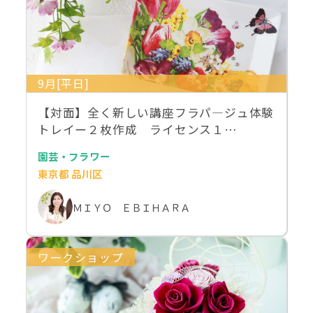
9月[平日]
【対面】全く新しい講座フラパ―ジュ体験
トレイー２枚作成 ライセンス１…
園芸・フラワー
東京都 品川区
ＭＩＹＯ ＥＢＩＨＡＲＡ
ワークショップ