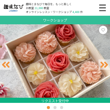
趣味とまなびで毎日を、もっと楽しく
お教室
21,000
教室
オンラインレッスン・ワークショップ
4,400
件
ワークショップ
リクエスト受付中
リクエスト受付中
リクエスト受付中
リクエスト受付中