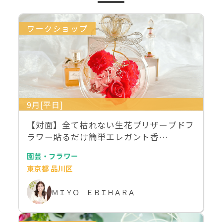
ワークショップ
9月[平日]
【対面】全て枯れない生花プリザーブドフ
ラワー貼るだけ簡単エレガント香…
園芸・フラワー
東京都 品川区
ＭＩＹＯ ＥＢＩＨＡＲＡ