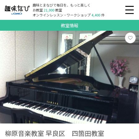
趣味とまなびで毎日を、もっと楽しく
お教室
21,000
教室
オンラインレッスン・ワークショップ
4,400
件
教室情報
柳原音楽教室 早良区 四箇田教室