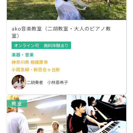
ako音楽教室（二胡教室・大人のピアノ教
室）
オンライン可
無料体験あり
楽器・音楽
神奈川県 相模原市
小田急線・新百合ヶ丘駅
二胡奏者 小林亜希子
教室