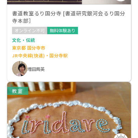
書道教室るり国分寺 [書道研究銀河会るり国分
寺本部］
オンライン不可
無料体験あり
文化・伝統
東京都 国分寺市
JR中央線(快速)・国分寺駅
増田周英
教室