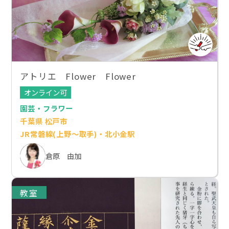
アトリエ Flower Flower
オンライン可
園芸・フラワー
千葉県 松戸市
JR常磐線(上野～取手)・北小金駅
倉原 由加
教室