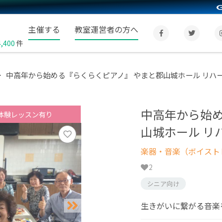
主催する
教室運営者の方へ
4,400
件
中高年から始める『らくらくピアノ』 やまと郡山城ホール リハ
中高年から始め
体験レッスン有り
山城ホール リ
楽器・音楽（ボイスト
2
シニア向け
生きがいに繋がる音楽