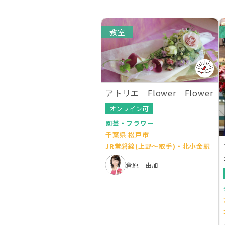
教室
アトリエ Flower Flower
オンライン可
園芸・フラワー
千葉県 松戸市
JR常磐線(上野～取手)・北小金駅
倉原 由加