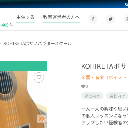
主催する
教室運営者の方へ
4,400
件
KOHIKETAボサノバギタースクール
KOHIKETA
楽器・音楽（ボイスト
0
女性向け
男性向け
一人一人の興味や思い
の個人レッスンになっ
アップしたい経験者の