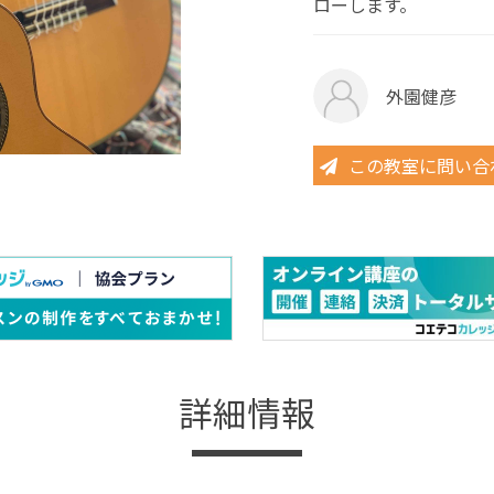
ローします。
外園健彦
この教室に問い合
詳細情報