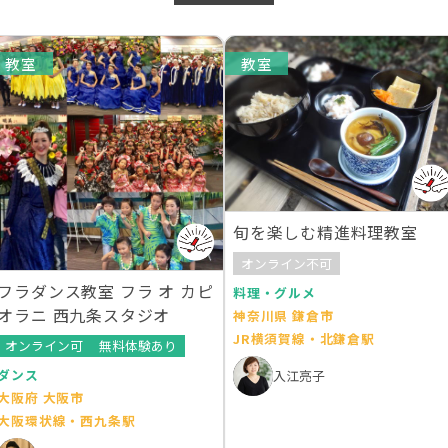
教室
教室
旬を楽しむ精進料理教室
オンライン不可
フラダンス教室 フラ オ カピ
料理・グルメ
オラニ 西九条スタジオ
神奈川県 鎌倉市
JR横須賀線・北鎌倉駅
オンライン可
無料体験あり
ダンス
入江亮子
大阪府 大阪市
大阪環状線・西九条駅