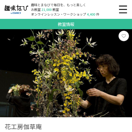
趣味とまなびで毎日を、もっと楽しく
お教室
21,000
教室
オンラインレッスン・ワークショップ
4,400
件
教室情報
花工房伽草庵