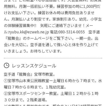
用無料。月謝一括前払い不要。練習参加の時に1,000円だ
けお支払い下さい。練習お休み時は費用負担ありませ
ん。月謝払いより割安です。家族割引あり。幼児、小学生
の体験練習募集中‼️ 気軽にご連絡下さいませ！メー
ル:ryubu.kk@ezweb.ne.jp 電話:080-5314-0055 空手道
『龍舞会』のホームページをご覧下さい。一期一会。出
会いを大切に。空手道を通して強い心と体を作り上げて
いきましょう。お待ちしています。
レッスンスケジュール
空手道『龍舞会』宝塚市教室。
①宝塚市山本東公民館教室ー土曜日６時から７時まで。水
曜日７時から８時まで。１階幼児室。
②宝塚市スポーツセンター教室。土曜日１２時から１時
３０分まで。２階柔道場。