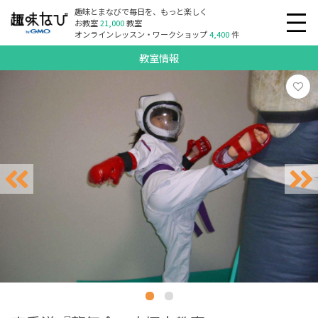
趣味とまなびで毎日を、もっと楽しく
お教室
21,000
教室
オンラインレッスン・ワークショップ
4,400
件
教室情報