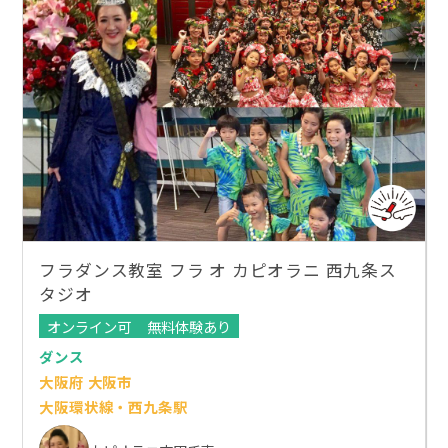
フラダンス教室 フラ オ カピオラニ 西九条ス
タジオ
オンライン可
無料体験あり
ダンス
大阪府 大阪市
大阪環状線・西九条駅