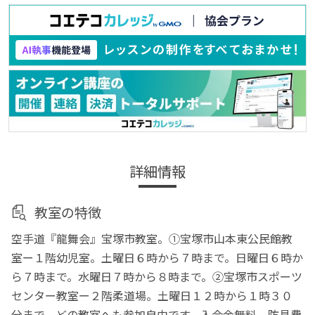
詳細情報
教室の特徴
空手道『龍舞会』宝塚市教室。①宝塚市山本東公民館教
室ー１階幼児室。土曜日６時から７時まで。日曜日６時か
ら７時まで。水曜日７時から８時まで。②宝塚市スポーツ
センター教室ー２階柔道場。土曜日１２時から１時３０
分まで。どの教室へも参加自由です。入会金無料。防具費