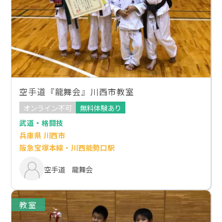
空手道『龍舞会』川西市教室
オンライン不可
無料体験あり
武道・格闘技
兵庫県 川西市
阪急宝塚本線・川西能勢口駅
空手道 龍舞会
教室