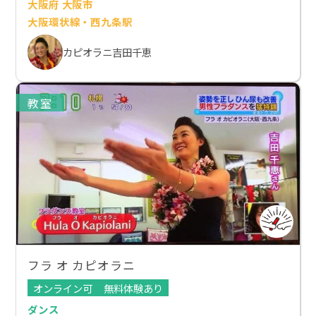
大阪府 大阪市
大阪環状線・西九条駅
カピオラニ吉田千恵
教室
フラ オ カピオラニ
オンライン可
無料体験あり
ダンス