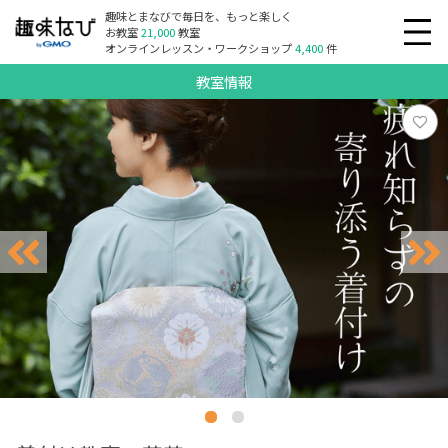
趣味とまなびで毎日を、もっと楽しく
お教室
21,000
教室
オンラインレッスン・ワークショップ
4,400
件
教室情報