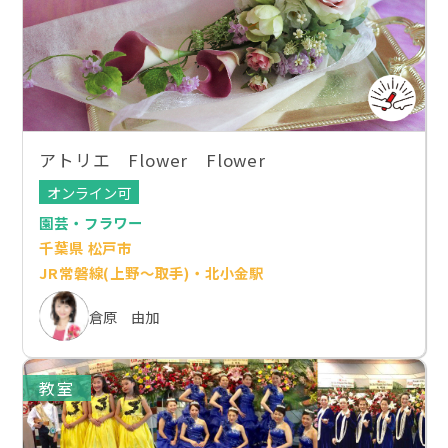
アトリエ Flower Flower
オンライン可
園芸・フラワー
千葉県 松戸市
JR常磐線(上野～取手)・北小金駅
倉原 由加
教室