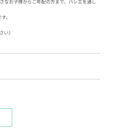
さなお子様からご年配の方まで、バレエを通し
です。
さい）