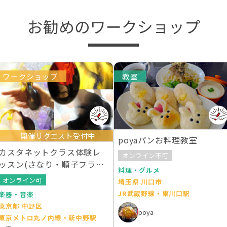
お勧めのワークショップ
ワークショップ
教室
開催リクエスト受付中
poyaパンお料理教室
カスタネットクラス体験レ
オンライン不可
ッスン(さなり・順子フラメ
料理・グルメ
ンコ教室)
オンライン可
埼玉県 川口市
JR武蔵野線・東川口駅
楽器・音楽
東京都 中野区
poya
東京メトロ丸ノ内線・新中野駅