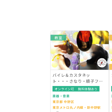
教室
バイレ＆カスタネッ
ト・・・さなり・順子フラ
メンコ教室 (中野教室)
オンライン可
無料体験あり
楽器・音楽
東京都 中野区
東京メトロ丸ノ内線・新中野駅