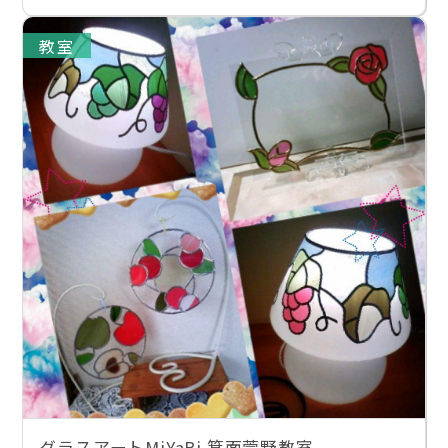
教室
グラスアートMiYaBi 箕面萱野教室