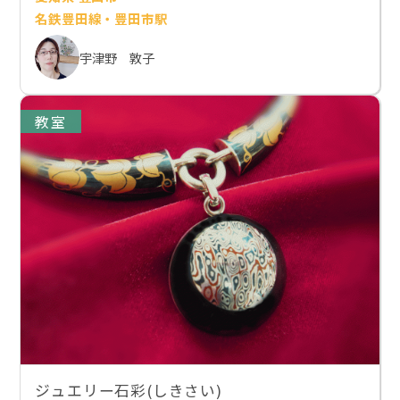
名鉄豊田線・豊田市駅
宇津野 敦子
教室
ジュエリー石彩(しきさい)