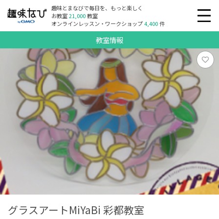
趣味とまなびで毎日を、もっと楽しく
お教室
21,000
教室
オンラインレッスン・ワークショップ
4,400
件
教室情報
グラスアートMiYaBi 彩都教室