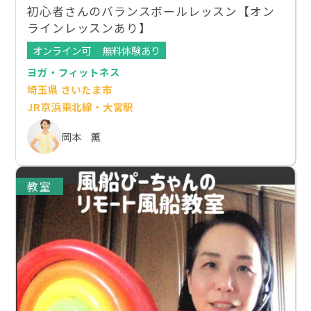
初心者さんのバランスボールレッスン【オン
ラインレッスンあり】
オンライン可
無料体験あり
ヨガ・フィットネス
埼玉県 さいたま市
JR京浜東北線・大宮駅
岡本 薫
教室