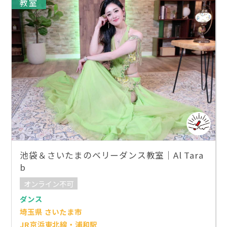
教室
池袋＆さいたまのベリーダンス教室｜Al Tara
b
オンライン不可
ダンス
埼玉県 さいたま市
JR京浜東北線・浦和駅