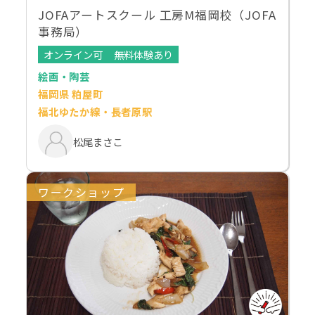
JOFAアートスクール 工房M福岡校（JOFA
事務局）
オンライン可
無料体験あり
絵画・陶芸
福岡県 粕屋町
福北ゆたか線・長者原駅
松尾まさこ
ワークショップ