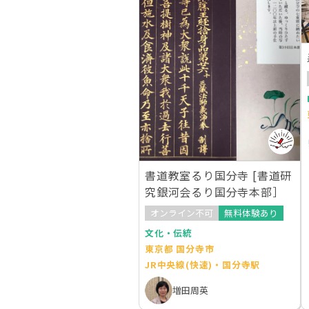
書道教室るり国分寺 [書道研
究銀河会るり国分寺本部］
オンライン不可
無料体験あり
文化・伝統
東京都 国分寺市
JR中央線(快速)・国分寺駅
増田周英