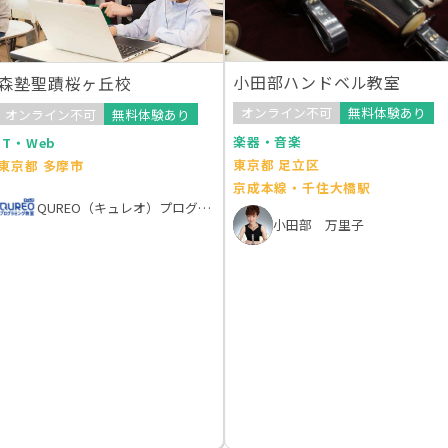
小田部ハンドベル教室
森塾聖蹟桜ヶ丘校
オンライン不可
無料体験あり
オンライン不可
無料体験あり
楽器・音楽
IT・Web
東京都 足立区
東京都 多摩市
京成本線・千住大橋駅
QUREO（キュレオ）プログラミング教室
小田部 万里子