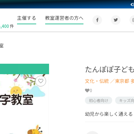
主催する
教室運営者の方へ
4,400
件
室
たんぽぽ子ど
文化・伝統
／東京都 
0
初心者向け
キッズ
幼児から楽しく通える