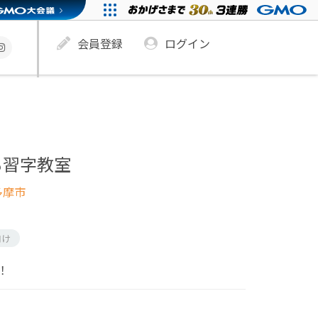
会員登録
ログイン
も習字教室
多摩市
向け
！