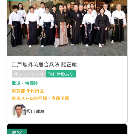
江戸無外流居合兵法 龍正館
オンライン不可
無料体験あり
武道・格闘技
東京都 千代田区
東京メトロ東西線・九段下駅
坂口 龍凰
教室