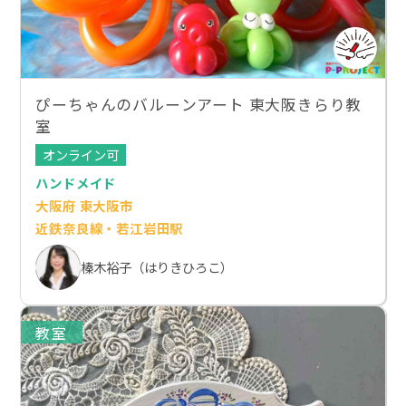
ぴーちゃんのバルーンアート 東大阪きらり教
室
オンライン可
ハンドメイド
大阪府 東大阪市
近鉄奈良線・若江岩田駅
榛木裕子（はりきひろこ）
教室