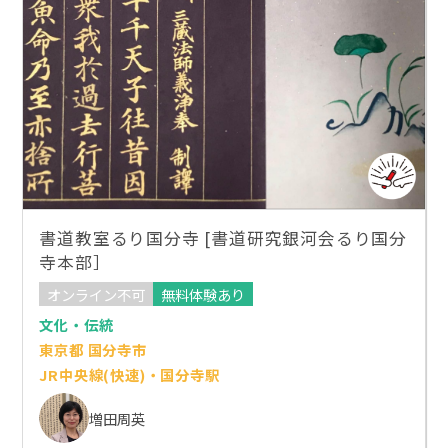
書道教室るり国分寺 [書道研究銀河会るり国分
寺本部］
オンライン不可
無料体験あり
文化・伝統
東京都 国分寺市
JR中央線(快速)・国分寺駅
増田周英