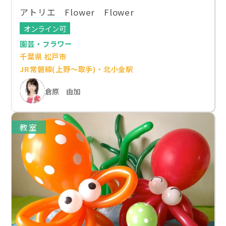
アトリエ Flower Flower
オンライン可
園芸・フラワー
千葉県 松戸市
JR常磐線(上野～取手)・北小金駅
倉原 由加
教室