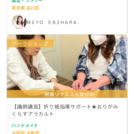
園芸・フラワー
東京都 品川区
ＭＩＹＯ ＥＢＩＨＡＲＡ
ワークショップ
開催リクエスト受付中
【講師講習】折り紙指導サポート★おりがみ
くらすアラカルト
ハンドメイド
大阪府 大阪市