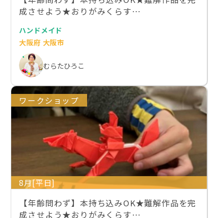
成させよう★おりがみくらす…
ハンドメイド
大阪府 大阪市
むらたひろこ
ワークショップ
8月[平日]
【年齢問わず】本持ち込みOK★難解作品を完
成させよう★おりがみくらす…