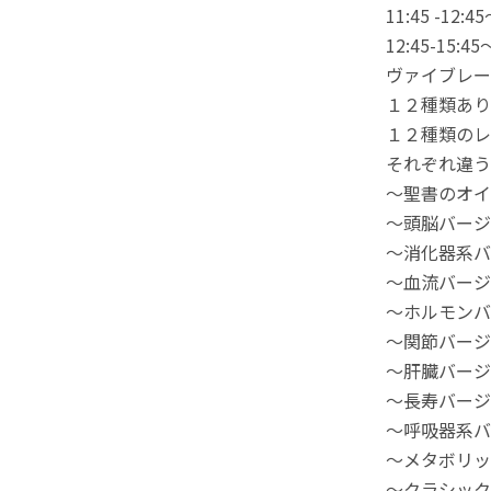
11:45 -1
12:45-
ヴァイブレー
１２種類あり
１２種類のレ
それぞれ違う
～聖書のオイ
～頭脳バージ
～消化器系バ
～血流バージ
～ホルモンバ
～関節バージ
～肝臓バージ
～長寿バージ
～呼吸器系バ
～メタボリッ
～クラシック