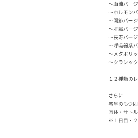
～血流バージ
～ホルモンバ
～関節バージ
～肝臓バージ
～長寿バージ
～呼吸器系バ
～メタボリッ
～クラシック
１２種類のレ
さらに
惑星のもつ固
肉体・サトル
※１日目・２