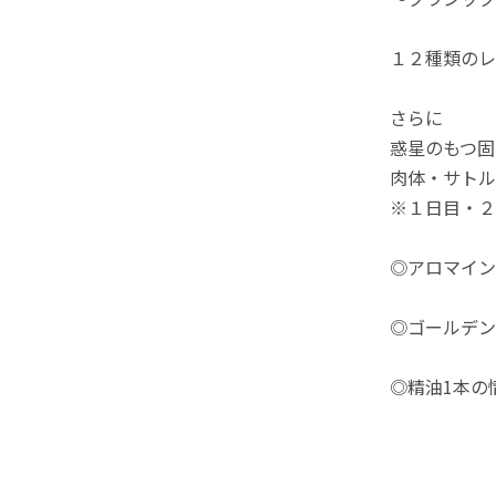
１２種類のレ
さらに
惑星のもつ固
肉体・サトル
※１日目・２
◎アロマイン
◎ゴールデン
◎精油1本の