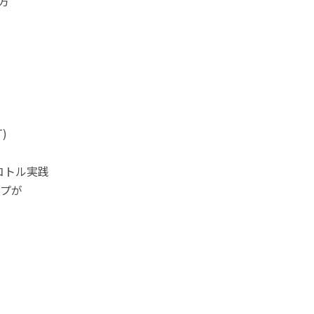
の意味と使い方
)
ロコトル実践
プが