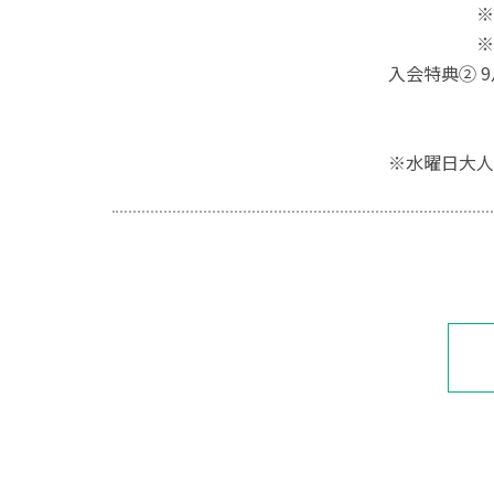
※体験後
※最低
入会特典② 
早く入会
※水曜日大人