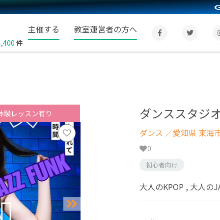
主催する
教室運営者の方へ
4,400
件
ダンススタジオ
体験レッスン有り
ダンス
／愛知県 東海
0
初心者向け
大人のKPOP , 大人のJ