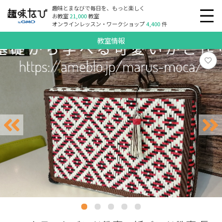
趣味とまなびで毎日を、もっと楽しく
お教室
21,000
教室
オンラインレッスン・ワークショップ
4,400
件
教室情報