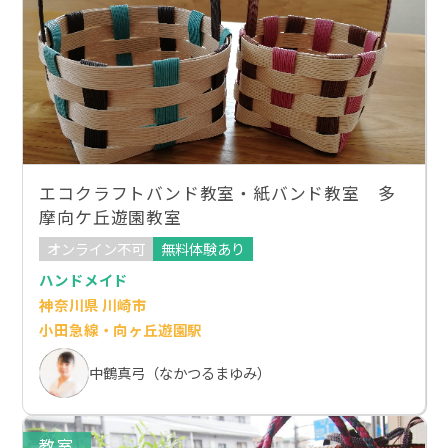
エコクラフトバンド教室・紙バンド教室 多
摩向ケ丘遊園教室
オンライン不可
無料体験あり
ハンドメイド
神奈川県 川崎市
小田急線・向ヶ丘遊園駅
中鶴真弓（なかつるまゆみ）
教室