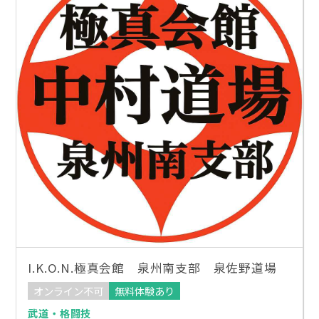
I.K.O.N.極真会館 泉州南支部 泉佐野道場
オンライン不可
無料体験あり
武道・格闘技