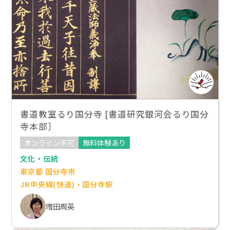
書道教室るり国分寺 [書道研究銀河会るり国分
寺本部］
オンライン不可
無料体験あり
文化・伝統
東京都 国分寺市
JR中央線(快速)・国分寺駅
増田周英