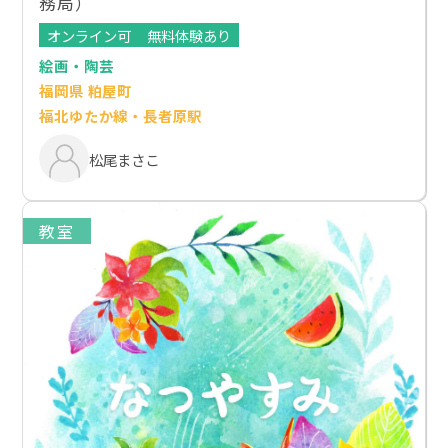
務局）
オンライン可
無料体験あり
絵画・陶芸
福岡県 粕屋町
福北ゆたか線・長者原駅
松尾まさこ
教室