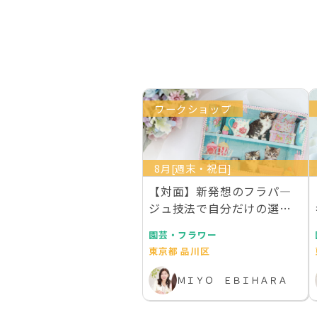
ワークショップ
8月[週末・祝日]
【対面】新発想のフラパ―
ジュ技法で自分だけの選ん
でエレガントトレー作…
園芸・フラワー
東京都 品川区
ＭＩＹＯ ＥＢＩＨＡＲＡ