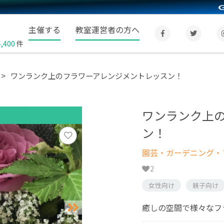
主催する
教室運営者の方へ
4,400
件
ワンランク上のフラワーアレンジメントレッスン！
ワンランク上
ン！
園芸・ガーデニング・フ
2
女性向け
親子向け
癒しの空間で様々なフ