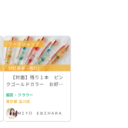
ワークショップ
8月[週末・祝日]
【対面】残り１本 ピン
クゴールドカラー お好き
な本物のお花を１００…
園芸・フラワー
東京都 品川区
ＭＩＹＯ ＥＢＩＨＡＲＡ