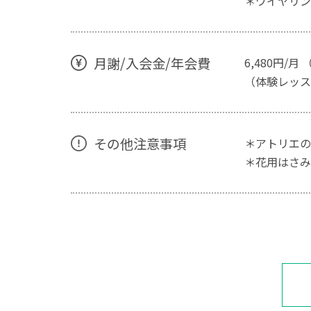
＊ワイヤリン
月謝/入会金/年会費
6,480円/
（体験レッスン
その他注意事項
＊アトリエの
＊花用はさみ