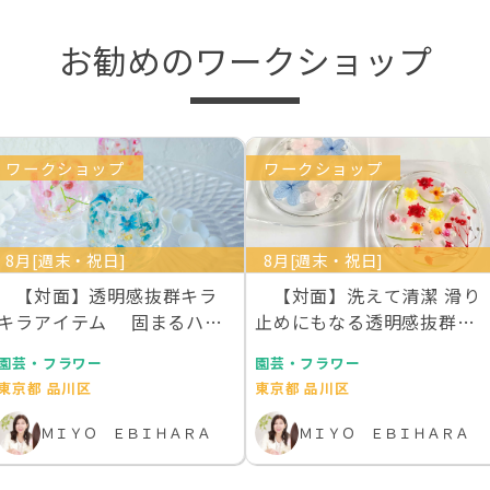
お勧めのワークショップ
ワークショップ
ワークショップ
8月[週末・祝日]
8月[週末・祝日]
【対面】透明感抜群キラ
【対面】洗えて清潔 滑り
キラアイテム 固まるハー
止めにもなる透明感抜群の
バリウムで作るデス…
お花を散りばめた…
園芸・フラワー
園芸・フラワー
東京都 品川区
東京都 品川区
ＭＩＹＯ ＥＢＩＨＡＲＡ
ＭＩＹＯ ＥＢＩＨＡＲＡ