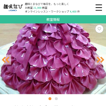
趣味とまなびで毎日を、もっと楽しく
お教室
21,000
教室
オンラインレッスン・ワークショップ
4,400
件
教室情報