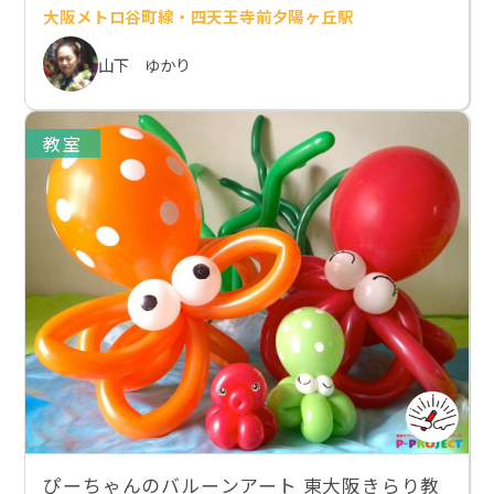
大阪メトロ谷町線・四天王寺前夕陽ヶ丘駅
山下 ゆかり
教室
ぴーちゃんのバルーンアート 東大阪きらり教