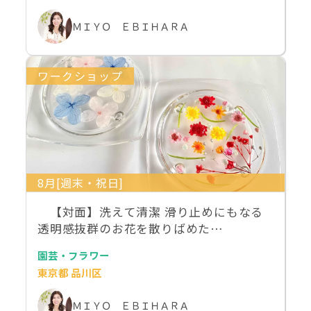
ＭＩＹＯ ＥＢＩＨＡＲＡ
ワークショップ
8月[週末・祝日]
【対面】洗えて清潔 滑り止めにもなる
透明感抜群のお花を散りばめた…
園芸・フラワー
東京都 品川区
ＭＩＹＯ ＥＢＩＨＡＲＡ