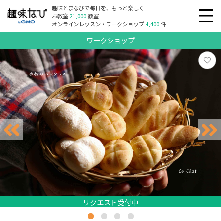
趣味とまなびで毎日を、もっと楽しく
お教室
21,000
教室
オンラインレッスン・ワークショップ
4,400
件
ワークショップ
リクエスト受付中
リクエスト受付中
リクエスト受付中
リクエスト受付中
リクエスト受付中