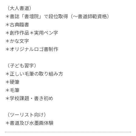
（大人書道）
＊書誌「書壇院」で段位取得（～書道師範資格）
＊古典臨書
＊創作作品＊実用ペン字
＊かな文字
＊オリジナルロゴ書制作
（子ども習字）
＊正しい毛筆の取り組み方
＊硬筆
＊毛筆
＊学校課題・書き初め
（ツーリスト向け）
＊書道及び水墨画体験