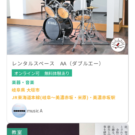
レンタルスペース AA（ダブルエー）
オンライン可
無料体験あり
楽器・音楽
岐阜県 大垣市
JR東海道本線(岐阜～美濃赤坂・米原)・美濃赤坂駅
music A
教室