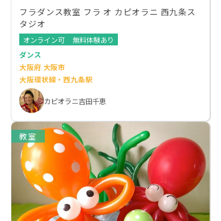
フラダンス教室 フラ オ カピオラニ 西九条ス
タジオ
オンライン可
無料体験あり
ダンス
大阪府 大阪市
大阪環状線・西九条駅
カピオラニ吉田千恵
教室