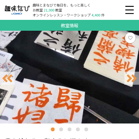
趣味とまなびで毎日を、もっと楽しく
お教室
21,000
教室
オンラインレッスン・ワークショップ
4,400
件
教室情報