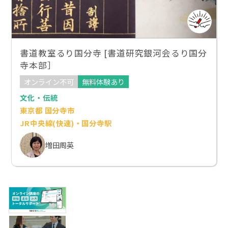
書道教室るり国分寺 [書道研究銀河会るり国分
寺本部］
オンライン不可
無料体験あり
文化・伝統
東京都 国分寺市
JR中央線(快速)・国分寺駅
増田周英