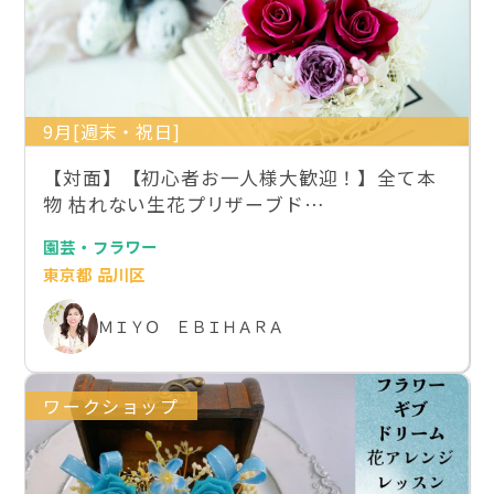
9月[週末・祝日]
【対面】【初心者お一人様大歓迎！】全て本
物 枯れない生花プリザーブド…
園芸・フラワー
東京都 品川区
ＭＩＹＯ ＥＢＩＨＡＲＡ
ワークショップ