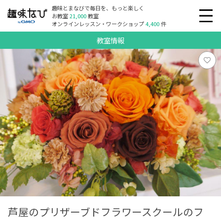
趣味とまなびで毎日を、もっと楽しく
お教室
21,000
教室
オンラインレッスン・ワークショップ
4,400
件
教室情報
芦屋のプリザーブドフラワースクールのフ