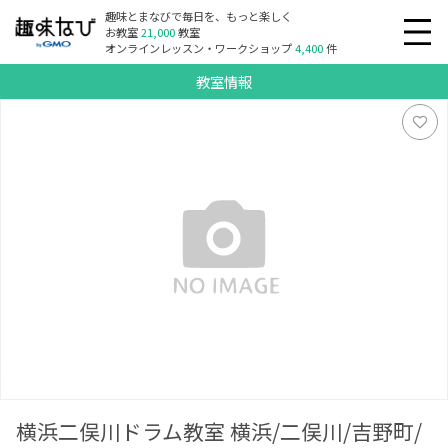
趣味とまなびで毎日を、もっと楽しく
お教室
21,000
教室
オンラインレッスン・ワークショップ
4,400
件
教室情報
横浜二俣川ドラム教室 横浜/二俣川/吉野町/天王町/上大岡/鶴
見/杉田、旭区/南区/保土ヶ谷区/港南区/磯子区/鶴見区
横浜二俣川ドラム教室 横浜/二俣川/吉野町/