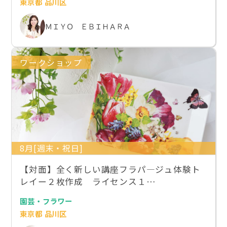
東京都 品川区
ＭＩＹＯ ＥＢＩＨＡＲＡ
ワークショップ
8月[週末・祝日]
【対面】全く新しい講座フラパ―ジュ体験ト
レイー２枚作成 ライセンス１…
園芸・フラワー
東京都 品川区