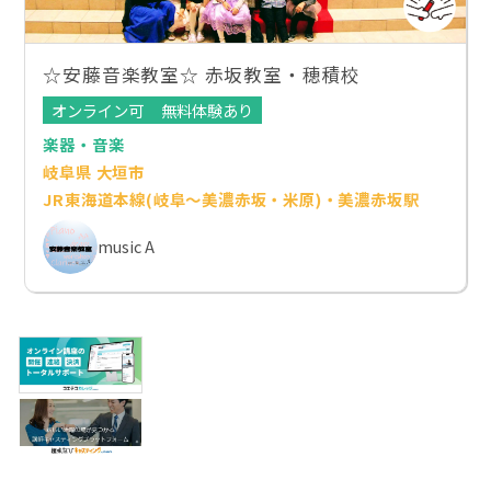
☆安藤音楽教室☆ 赤坂教室・穂積校
オンライン可
無料体験あり
楽器・音楽
岐阜県 大垣市
JR東海道本線(岐阜～美濃赤坂・米原)・美濃赤坂駅
music A