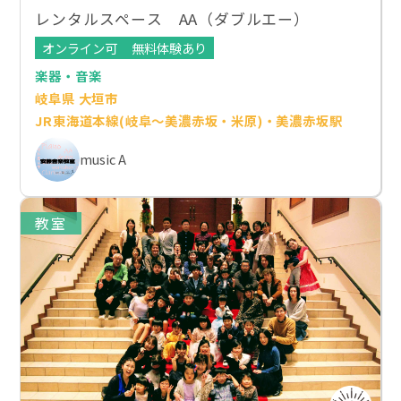
レンタルスペース AA（ダブルエー）
オンライン可
無料体験あり
楽器・音楽
岐阜県 大垣市
JR東海道本線(岐阜～美濃赤坂・米原)・美濃赤坂駅
music A
教室