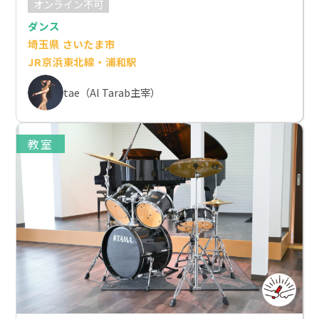
オンライン不可
ダンス
埼玉県 さいたま市
JR京浜東北線・浦和駅
tae（Al Tarab主宰）
教室