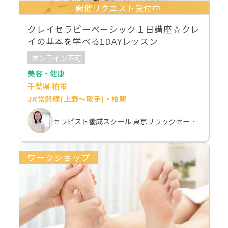
開催リクエスト受付中
クレイセラピーベーシック１日講座☆クレ
イの基本を学べる1DAYレッスン
オンライン不可
美容・健康
千葉県 柏市
JR常磐線(上野～取手)・柏駅
セラピスト養成スクール 東京リラックセーションアカデミー 斉藤麻希
ワークショップ