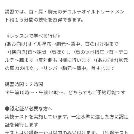
講習では、首・肩・胸元のデコルテオイルトリートメン
ト約１５分間の技術を習得できます。
《レッスンで学べる行程》
(あお向け)オイル塗布→胸元～背中、首の付け根まで
→(横向き)首～鎖骨→肩ほぐし→肩のツボ指圧→首・デコ
ルテ～腕まで→反対側も同様に行います→(あお向け)胸元
の筋肉のほぐし→リンパ→胸元～背中、首すじまで
講習時間：２時間
＊午前10時～・午後14時～、どちらでもご予約可能です
●認定証が必要な方へ
実技テストを実施しています。一定水準に達した方に認定
証を発行します
テストは受講後一か月以内のみ受付けます。（別途テスト