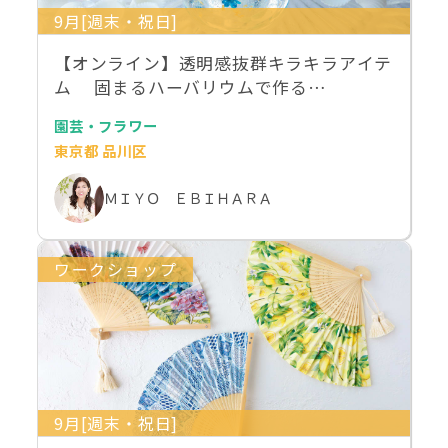
9月[週末・祝日]
【オンライン】透明感抜群キラキラアイテ
ム 固まるハーバリウムで作る…
園芸・フラワー
東京都 品川区
ＭＩＹＯ ＥＢＩＨＡＲＡ
ワークショップ
9月[週末・祝日]