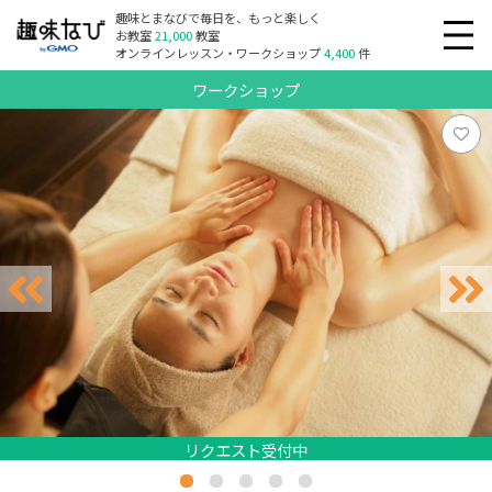
趣味とまなびで毎日を、もっと楽しく
お教室
21,000
教室
オンラインレッスン・ワークショップ
4,400
件
ワークショップ
リクエスト受付中
リクエスト受付中
リクエスト受付中
リクエスト受付中
リクエスト受付中
リクエスト受付中