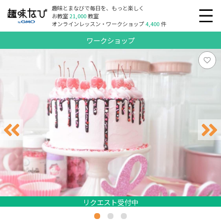
趣味とまなびで毎日を、もっと楽しく
お教室
21,000
教室
オンラインレッスン・ワークショップ
4,400
件
ワークショップ
リクエスト受付中
リクエスト受付中
リクエスト受付中
リクエスト受付中