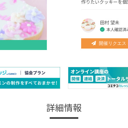
作りたいクッキーを個
田村 望未
本人確認済
開催リクエス
詳細情報