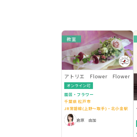
教室
アトリエ Flower Flower
オンライン可
園芸・フラワー
千葉県 松戸市
JR常磐線(上野～取手)・北小金駅
倉原 由加