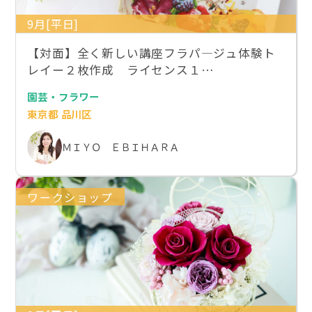
9月[平日]
【対面】全く新しい講座フラパ―ジュ体験ト
レイー２枚作成 ライセンス１…
園芸・フラワー
東京都 品川区
ＭＩＹＯ ＥＢＩＨＡＲＡ
ワークショップ