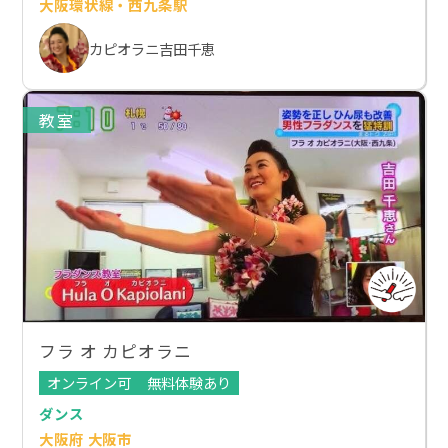
大阪環状線・西九条駅
カピオラニ吉田千恵
教室
フラ オ カピオラニ
オンライン可
無料体験あり
ダンス
大阪府 大阪市