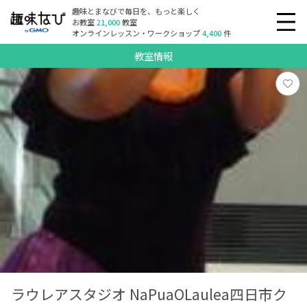
趣味とまなびで毎日を、もっと楽しく
お教室
21,000
教室
オンラインレッスン・ワークショップ
4,400
件
教室情報
ラウレアスタジオ NaPuaOLaulea四日市ク