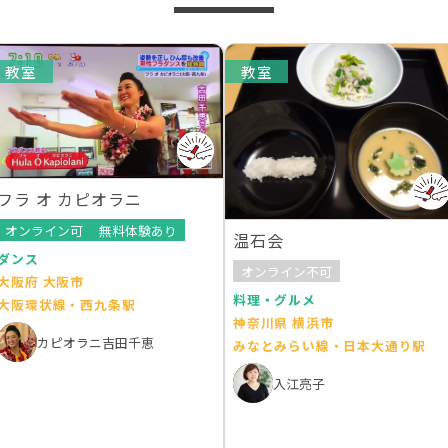
教室
教室
フラ オ カピオラニ
オンライン可
無料体験あり
温石会
ダンス
オンライン不可
大阪府 大阪市
料理・グルメ
大阪環状線・西九条駅
神奈川県 横浜市
カピオラニ吉田千恵
みなとみらい線・日本大通り駅
入江亮子