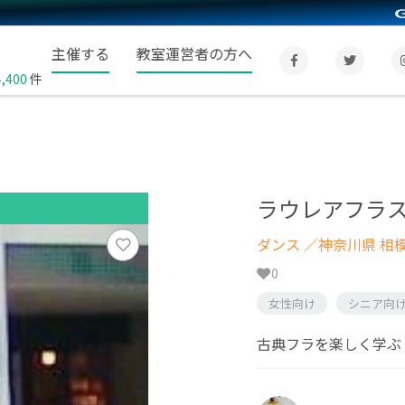
主催する
教室運営者の方へ
4,400
件
ラウレアフラ
ダンス
／神奈川県 相
0
女性向け
シニア向
古典フラを楽しく学ぶ