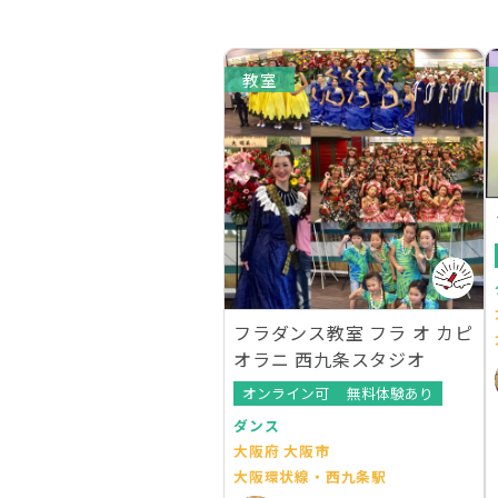
教室
フラダンス教室 フラ オ カピ
オラニ 西九条スタジオ
オンライン可
無料体験あり
ダンス
大阪府 大阪市
大阪環状線・西九条駅