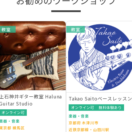
お勧めのワークショップ
教室
教室
上石神井ギター教室 Haluna
Takao Saitoベースレッス
Guitar Studio
オンライン可
無料体験あり
オンライン可
楽器・音楽
楽器・音楽
京都府 木津川市
東京都 練馬区
近鉄京都線・山田川駅