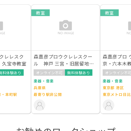
教室
教室
クレレスク
森嘉彦プロウクレレスクー
森嘉彦プロ 
町・久宝寺教室
ル 神戸 三宮・旧居留地教
京・六本木
室
無料体験あり
オンライン不可
無料体験あり
オンライン不
楽器・音楽
楽器・音楽
兵庫県
東京都 港区
線・本町駅
最寄り駅非公開
東京メトロ日比