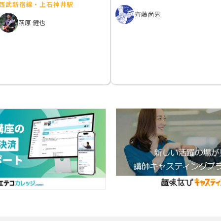
西武新宿線・上石神井駅
齊藤尚男
萩原 健也