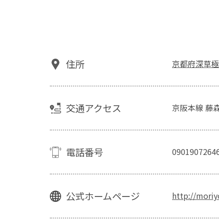
住所
京都府深草極
交通アクセス
京阪本線 藤
電話番号
0901907264
公式ホームページ
http://mori