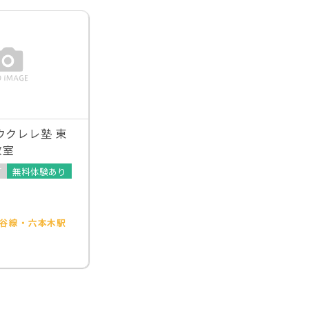
ウクレレ塾 東
教室
可
無料体験あり
谷線・六本木駅