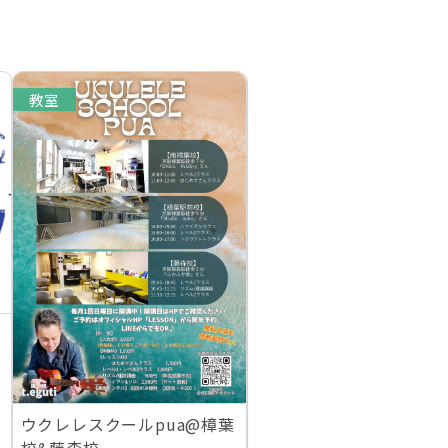
教室
ン
ウクレレスクールpua@樟葉
校&藤森校